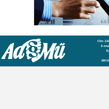
könyvvizsgálat könyvvizsgáló Székesfehérvár Velencei-tó Fejér megye Velence Kápolná
Cím: 248
E-mai
Te
MKVK