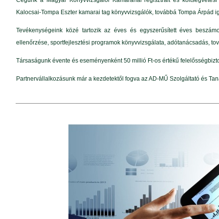
Cégünk a Magyar Könyvvizsgálói Kamaránál regisztrált és költségvetési
Kalocsai-Tompa Eszter kamarai tag könyvvizsgálók, továbbá Tompa Árpád ig
Tevékenységeink közé tartozik az éves és egyszerűsített éves beszámol
ellenőrzése, sportfejlesztési programok könyvvizsgálata, adótanácsadás, to
Társaságunk évente és eseményenként 50 millió Ft-os értékű felelősségbizto
Partnervállalkozásunk már a kezdetektől fogva az AD-MŰ Szolgáltató és Taná