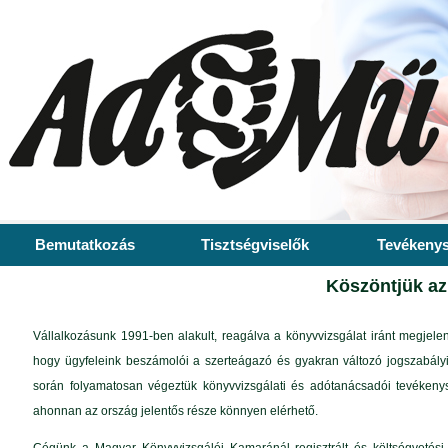
Bemutatkozás
Tisztségviselők
Tevékeny
Köszöntjük az
Vállalkozásunk 1991-ben alakult, reagálva a könyvvizsgálat iránt megjelenő
hogy ügyfeleink beszámolói a szerteágazó és gyakran változó jogszabályi 
során folyamatosan végeztük könyvvizsgálati és adótanácsadói tevékeny
ahonnan az ország jelentős része könnyen elérhető.